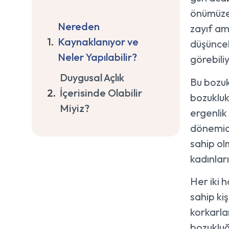
önümüze 
Nereden
zayıf am
Kaynaklanıyor ve
düşüncele
Neler Yapılabilir?
görebili
Duygusal Açlık
Bu bozuk
İçerisinde Olabilir
bozukluk
Miyiz?
ergenlik 
dönemidi
sahip ol
kadınları
Her iki 
sahip kiş
korkarla
bozukluğu