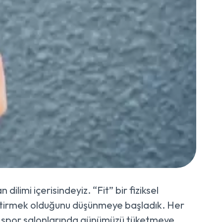
limi içerisindeyiz. “Fit” bir fiziksel
iştirmek olduğunu düşünmeye başladık. Her
k spor salonlarında günümüzü tüketmeye,