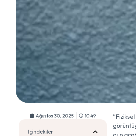
Ağustos 30, 2025
10:49
“Fiziksel
görüntüy
İçindekiler
gün acab