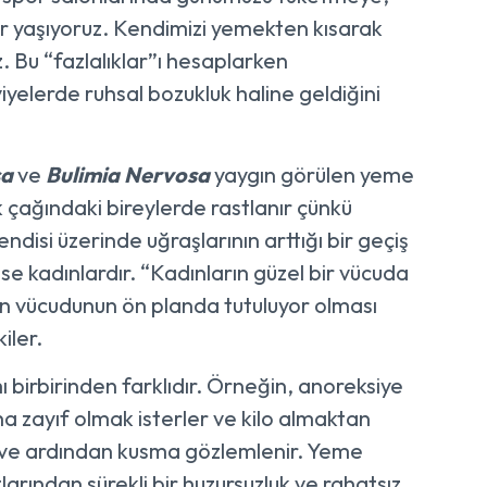
 yaşıyoruz. Kendimizi yemekten kısarak
 Bu “fazlalıklar”ı hesaplarken
viyelerde ruhsal bozukluk haline geldiğini
sa
ve
Bulimia Nervosa
yaygın görülen yeme
ik çağındaki bireylerde rastlanır çünkü
ndisi üzerinde uğraşlarının arttığı bir geçiş
ise kadınlardır. “Kadınların güzel bir vücuda
dın vücudunun ön planda tutuluyor olması
iler.
birbirinden farklıdır. Örneğin, anoreksiye
aha zayıf olmak isterler ve kilo almaktan
e ve ardından kusma gözlemlenir. Yeme
larından sürekli bir huzursuzluk ve rahatsız