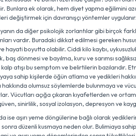
ilir. Bunlara ek olarak, hem diyet yapma eğilimini az
eri değiştirmek için davranışçı yöntemler uygulanır
anın da diğer psikolojik zorlantılar gibi birçok farkl
arı vardır. Buradaki dikkat edilmesi gereken husus; a
ve hayati boyutta olabilir. Ciddi kilo kaybı, uykusuzluk 
k, baş dönmesi ve bayılma, kuru ve sarımsı sağlıks
kalp atışı bu semptom ve belirtilerin bazılarıdır. Et
yaya sahip kişilerde öğün atlama ve yedikleri hakk
ı hakkında olumsuz söylemlerde bulunmaya ve vücut
rlar. Vücutları açığa çıkaran kıyafetlerden ve ortam
güven, sinirlilik, sosyal izolasyon, depresyon ve kay
da ise aşırı yeme döngülerine bağlı olarak yedikleri
sonra düzenli kusmaya neden olur. Bulimiaya sahip kiş
ani ve aşırı yeme dönemlerinden sonra tükettikleri k