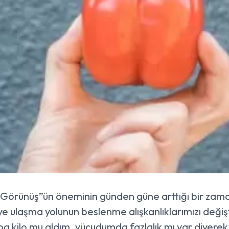
 Görünüş”ün öneminin günden güne arttığı bir zaman di
e ulaşma yolunun beslenme alışkanlıklarımızı değ
a kilo mu aldım, vücudumda fazlalık mı var diyere