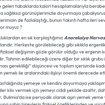
gelen tabaklarda kalori hesaplamalarıyla beraber
a sağlıksız görünüşlerimizle doyurmaya çabalıyoruz.
rimizin de fazlalaştığı, bunun takıntı hatta ileri se
yor muyuz ?
luklardan en sık karşılaştığımız
Anoreksiya Nervo
larıdır. Herkeste görülebileceği gibi sıklıkla ergenl
fiziksel değişimin gözle görülür olduğu ve ergenin ke
r. Tahmin edilebileceği üzere diğer bir sıklık grubu 
ması gerekliliği” düşüncesi ve toplum içerisinde ka
n yemek ile aralarındaki ilişkiyi önemli derecede etk
hastalığında yemeye ve kendini doyurmaya yaklaşımı 
iler kilo vermek için yemeyi ciddi şekilde azaltır, d
r. Bulimia’da ise periyodik olarak aşırı yemek yem
na sahip bireylerin fiziksel özelliklerinden ve vücut