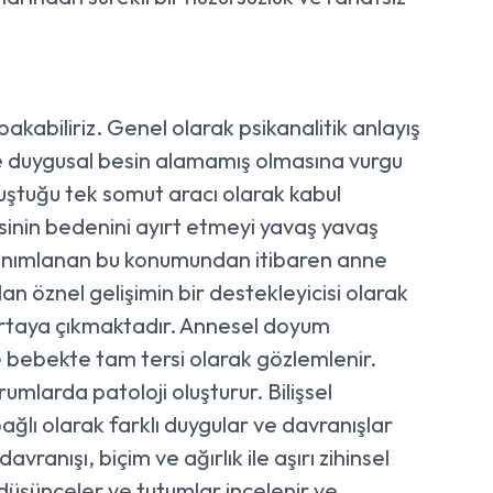
akabiliriz. Genel olarak psikanalitik anlayış
nce duygusal besin alamamış olmasına vurgu
luştuğu tek somut aracı olarak kabul
sinin bedenini ayırt etmeyi yavaş yavaş
 tanımlanan bu konumundan itibaren anne
n öznel gelişimin bir destekleyicisi olarak
ortaya çıkmaktadır. Annesel doyum
e bebekte tam tersi olarak gözlemlenir.
mlarda patoloji oluşturur. Bilişsel
ğlı olarak farklı duygular ve davranışlar
nışı, biçim ve ağırlık ile aşırı zihinsel
 düşünceler ve tutumlar incelenir ve