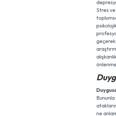
depresyo
Stres ve
toplumsal
psikoloj
profesyo
geçerek 
araştırm
alışkanl
önlenmes
Duygu
Duygus
Bununla 
atakları
ne anlam