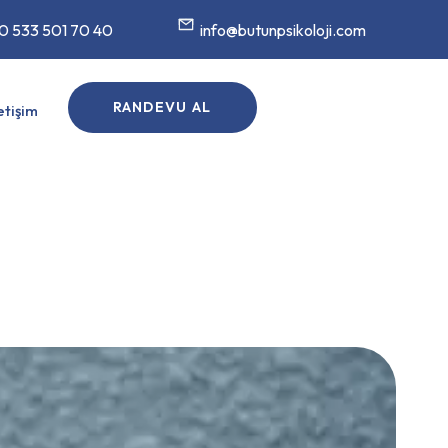
0 533 501 70 40
info@butunpsikoloji.com
RANDEVU AL
letişim