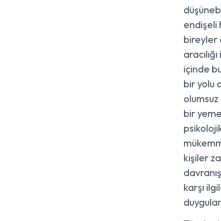
düşünebi
endişeli
bireyler
aracılığ
içinde b
bir yolu
olumsuz 
bir yeme
psikoloj
mükemme
kişiler 
davranışı
karşı il
duygular