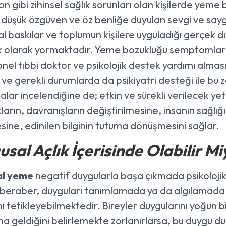
n gibi zihinsel sağlık sorunları olan kişilerde yeme
 düşük özgüven ve öz benliğe duyulan sevgi ve saygı
 baskılar ve toplumun kişilere uyguladığı gerçek dışı
ik olarak yormaktadır. Yeme bozukluğu semptomlar
nel tıbbi doktor ve psikolojik destek yardımı alması 
ve gerekli durumlarda da psikiyatri desteği ile bu zo
alar incelendiğine de; etkin ve sürekli verilecek ye
ıkların, davranışların değiştirilmesine, insanın sağl
ine, edinilen bilginin tutuma dönüşmesini sağlar.
sal Açlık İçerisinde Olabilir Mi
al yeme
negatif duygularla başa çıkmada psikolojik
beraber, duyguları tanımlamada ya da algılamada 
nı tetikleyebilmektedir. Bireyler duygularını yoğun 
a geldiğini belirlemekte zorlanırlarsa, bu duygu d