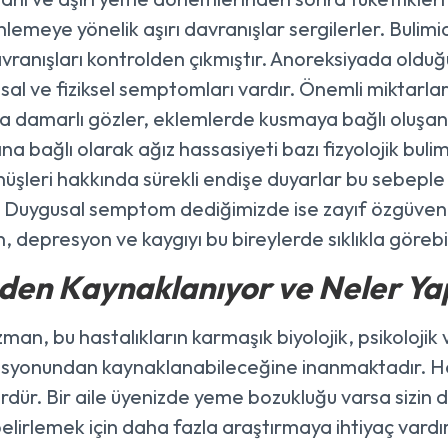
önlemeye yönelik aşırı davranışlar sergilerler. Bulim
ranışları kontrolden çıkmıştır. Anoreksiyada olduğu
sal ve fiziksel semptomları vardır. Önemli miktarla
ya damarlı gözler, eklemlerde kusmaya bağlı oluşan p
a bağlı olarak ağız hassasiyeti bazı fizyolojik bulimi
nüşleri hakkında sürekli endişe duyarlar bu sebeple
r. Duygusal semptom dediğimizde ise zayıf özgüven, si
, depresyon ve kaygıyı bu bireylerde sıklıkla görebil
en Kaynaklanıyor ve Neler Yap
man, bu hastalıkların karmaşık biyolojik, psikolojik 
yonundan kaynaklanabileceğine inanmaktadır. Her 
ördür. Bir aile üyenizde yeme bozukluğu varsa sizin de
 belirlemek için daha fazla araştırmaya ihtiyaç var