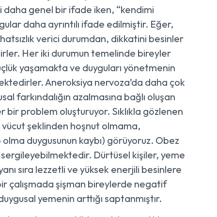
i daha genel bir ifade iken, “kendimi
ar daha ayrıntılı ifade edilmiştir. Eğer,
hatsızlık verici durumdan, dikkatini besinler
irler. Her iki durumun temelinde bireyler
üçlük yaşamakta ve duyguları yönetmenin
mektedirler. Aneroksiya nervoza’da daha çok
sal farkındalığın azalmasına bağlı oluşan
bir problem oluşturuyor. Sıklıkla gözlenen
ik, vücut şeklinden hoşnut olmama,
 olma duygusunun kaybı) görüyoruz. Obez
 sergileyebilmektedir. Dürtüsel kişiler, yeme
nı sıra lezzetli ve yüksek enerjili besinlere
n bir çalışmada şişman bireylerde negatif
 duygusal yemenin arttığı saptanmıştır.