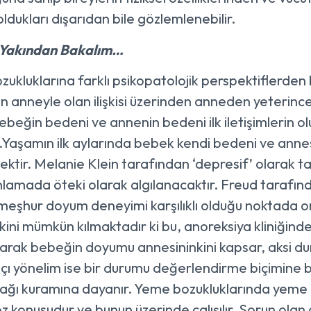
oldukları dışarıdan bile gözlemlenebilir.
 Yakından Bakalım…
ukluklarına farklı psikopatolojik perspektiflerden b
yin anneyle olan ilişkisi üzerinden anneden yeteri
ebeğin bedeni ve annenin bedeni ilk iletişimlerin o
ir.Yaşamın ilk aylarında bebek kendi bedeni ve anne
ktir. Melanie Klein tarafından ‘depresif’ olarak
lamada öteki olarak algılanacaktır. Freud tarafında
meşhur doyum deneyimi karşılıklı olduğu noktada 
ini mümkün kılmaktadır ki bu, anoreksiya kliniğind
arak bebeğin doyumu annesininkini kapsar, aksi duru
çı yönelim ise bir durumu değerlendirme biçimine ba
ğı kuramına dayanır. Yeme bozukluklarında yeme davra
öz konusudur ve bunun üzerinde çalışılır. Sorun olan