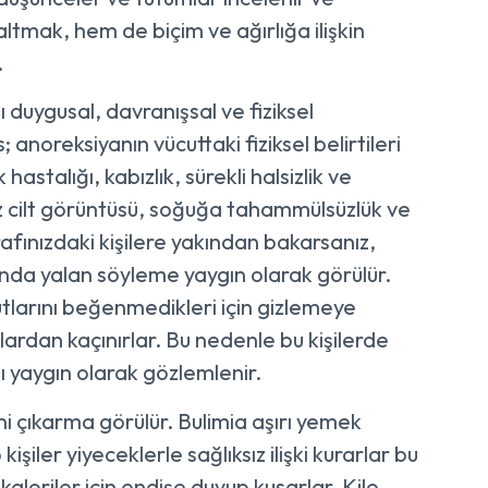
altmak, hem de biçim ve ağırlığa ilişkin
.
ı duygusal, davranışsal ve fiziksel
noreksiyanın vücuttaki fiziksel belirtileri
hastalığı, kabızlık, sürekli halsizlik ve
ız cilt görüntüsü, soğuğa tahammülsüzlük ve
rafınızdaki kişilere yakından bakarsanız,
ında yalan söyleme yaygın olarak görülür.
larını beğenmedikleri için gizlemeye
lardan kaçınırlar. Bu nedenle bu kişilerde
gı yaygın olarak gözlemlenir.
ni çıkarma görülür. Bulimia aşırı yemek
iler yiyeceklerle sağlıksız ilişki kurarlar bu
aloriler için endişe duyup kusarlar. Kilo