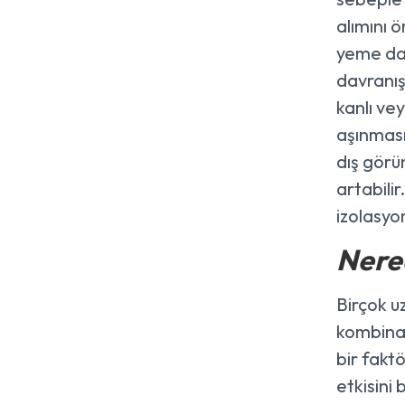
alımını 
yeme dav
davranış
kanlı ve
aşınmasın
dış görü
artabili
izolasyon
Nered
Birçok uz
kombinas
bir fakt
etkisini