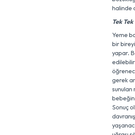
halinde 
Tek Tek
Yeme boz
bir bire
yapar. B
edilebil
öğrenece
gerek an
sunulan 
bebeğink
Sonuç ol
davranış
yaşanaca
uğraşı s