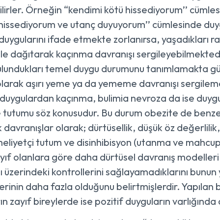
lirler. Örneğin “kendimi kötü hissediyorum’’ cümles
 hissediyorum ve utanç duyuyorum’’ cümlesinde duygul
 duygularını ifade etmekte zorlanırsa, yaşadıkları ra
ı ile dağıtarak kaçınma davranışı sergileyebilmekted
ulundukları temel duygu durumunu tanımlamakta g
 olarak aşırı yeme ya da yememe davranışı sergile
duygulardan kaçınma, bulimia nevroza da ise duygu
 tutumu söz konusudur. Bu durum obezite de benzer 
ik davranışlar olarak; dürtüsellik, düşük öz değerlil
liyetçi tutum ve disinhibisyon (utanma ve mahcup
zayıf olanlara göre daha dürtüsel davranış modelleri
 üzerindeki kontrollerini sağlayamadıklarını bunun ya
gilerinin daha fazla olduğunu belirtmişlerdir. Yapıla
ın zayıf bireylerde ise pozitif duyguların varlığında