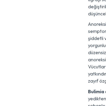
değiştir
düşüncel
Anoreksiy
semptoml
şiddetli 
yorgunlu
düzensiz 
anoreksi
Vücutlar
yatkındı
zayıf öz
Bulimia
yedikten 
sebeple 