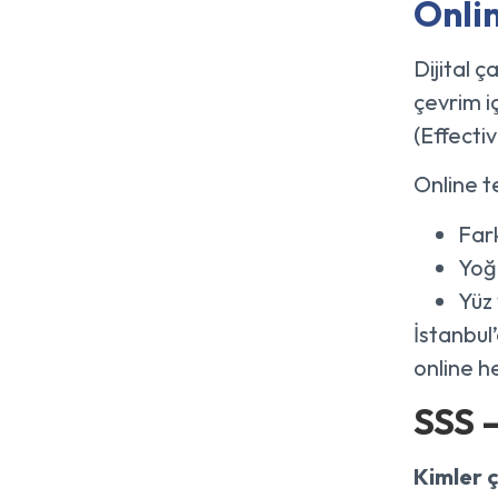
Onlin
Dijital ç
çevrim iç
(Effecti
Online te
Fark
Yoğ
Yüz 
İstanbul
online h
SSS –
Kimler ç