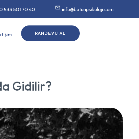
0 533 501 70 40
info@butunpsikoloji.com
RANDEVU AL
letişim
a Gidilir?