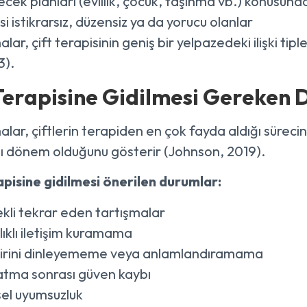
cek planları (evlilik, çocuk, taşınma vb.) konusun
kisi istikrarsız, düzensiz ya da yorucu olanlar
lar, çift terapisinin geniş bir yelpazedeki ilişki ti
3).
 Terapisine Gidilmesi Gereken 
alar, çiftlerin terapiden en çok fayda aldığı süreci
ı dönem olduğunu gösterir (Johnson, 2019).
apisine gidilmesi önerilen durumlar:
kli tekrar eden tartışmalar
ıklı iletişim kuramama
birini dinleyememe veya anlamlandıramama
atma sonrası güven kaybı
sel uyumsuzluk