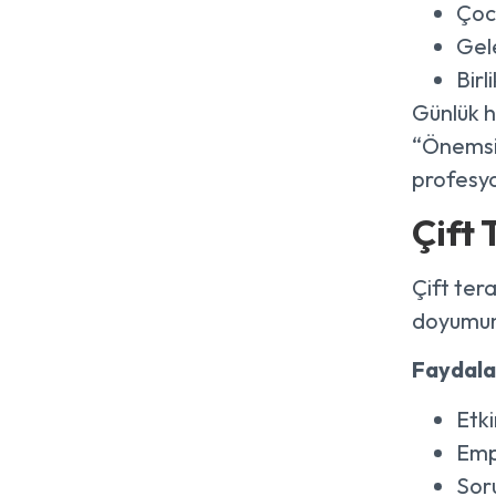
Çocu
Gel
Birl
Günlük h
“Önemsiz
profesyo
Çift 
Çift tera
doyumunu
Faydalar
Etki
Empa
Soru