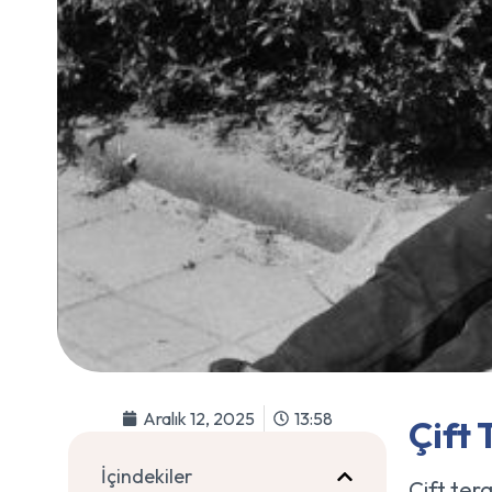
Aralık 12, 2025
13:58
Çift 
İçindekiler
Çift tera