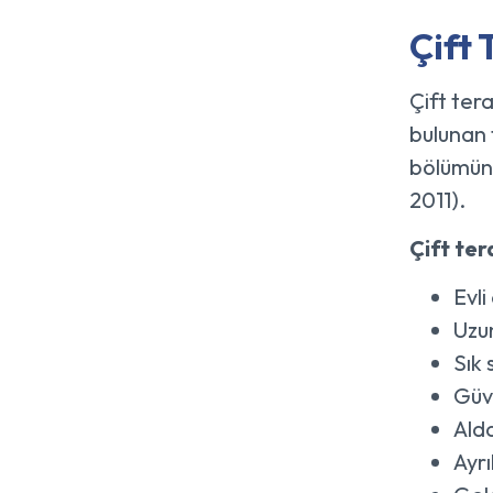
Çift 
Çift tera
bulunan 
bölümünü
2011).
Çift ter
Evli
Uzun
Sık 
Güve
Ald
Ayr