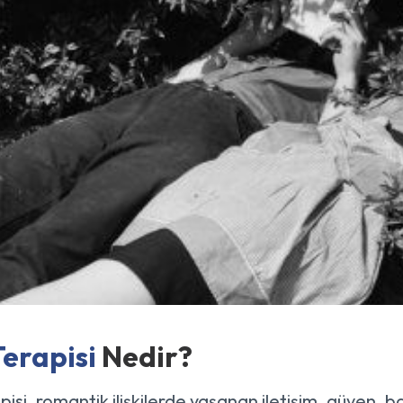
Terapisi
Nedir?
pisi, romantik ilişkilerde yaşanan iletişim, güven, b