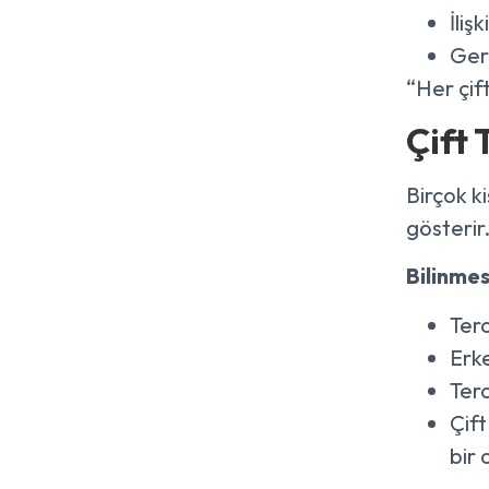
İliş
Gere
“Her çift
Çift 
Birçok k
gösterir.
Bilinmes
Tera
Erke
Tera
Çift
bir 