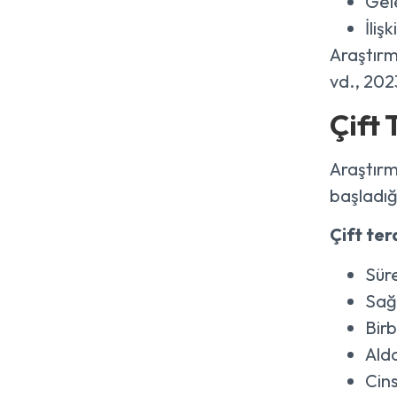
Gele
İliş
Araştırma
vd., 202
Çift
Araştırm
başladığ
Çift ter
Süre
Sağl
Bir
Ald
Cin