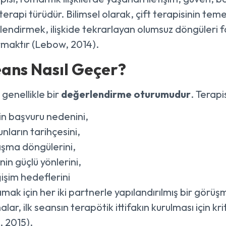
oterapi türüdür. Bilimsel olarak, çift terapisinin te
lendirmek, ilişkide tekrarlayan olumsuz döngüleri far
maktır (Lebow, 2014).
eans Nasıl Geçer?
 genellikle bir
değerlendirme oturumudur
. Terapi
in başvuru nedenini,
nların tarihçesini,
ışma döngülerini,
kinin güçlü yönlerini,
işim hedeflerini
mak için her iki partnerle yapılandırılmış bir görüş
alar, ilk seansın terapötik ittifakın kurulması için 
 2015).