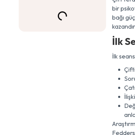
bir psik
bağı güç
kazandır
İlk S
İlk seans
Çift
Soru
Çat
İliş
Değ
anla
Araştırm
Fedders,